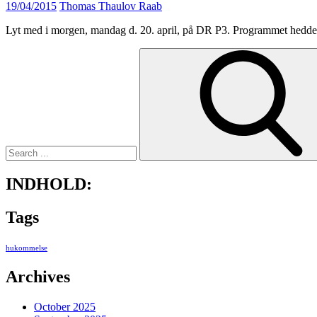
Posted
19/04/2015
Thomas Thaulov Raab
on
Lyt med i morgen, mandag d. 20. april, på DR P3. Programmet hedder
Search
for:
INDHOLD:
Tags
hukommelse
Archives
October 2025