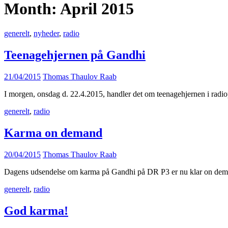
Month:
April 2015
generelt
,
nyheder
,
radio
Teenagehjernen på Gandhi
Posted
21/04/2015
Thomas Thaulov Raab
on
I morgen, onsdag d. 22.4.2015, handler det om teenagehjernen i rad
generelt
,
radio
Karma on demand
Posted
20/04/2015
Thomas Thaulov Raab
on
Dagens udsendelse om karma på Gandhi på DR P3 er nu klar on deman
generelt
,
radio
God karma!