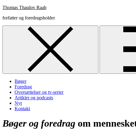
Skip
Thomas Thaulov Raab
to
forfatter og foredragsholder
content
Bøger
Foredrag
Oversættelser og tv-serier
Artikler og podcasts
Nyt
Kontakt
Bøger og foredrag
om mennesket,