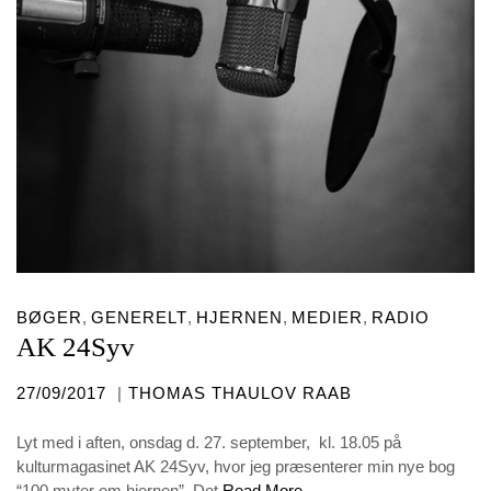
BØGER
,
GENERELT
,
HJERNEN
,
MEDIER
,
RADIO
AK 24Syv
POSTED
27/09/2017
THOMAS THAULOV RAAB
ON
Lyt med i aften, onsdag d. 27. september, kl. 18.05 på
kulturmagasinet AK 24Syv, hvor jeg præsenterer min nye bog
“100 myter om hjernen”. Det
Read More