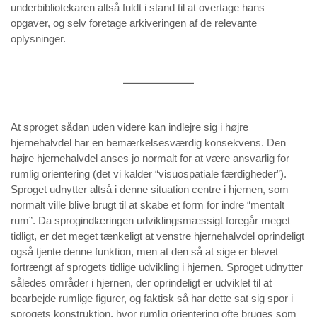
underbibliotekaren altså fuldt i stand til at overtage hans
opgaver, og selv foretage arkiveringen af de relevante
oplysninger.
At sproget sådan uden videre kan indlejre sig i højre
hjernehalvdel har en bemærkelsesværdig konsekvens. Den
højre hjernehalvdel anses jo normalt for at være ansvarlig for
rumlig orientering (det vi kalder “visuospatiale færdigheder”).
Sproget udnytter altså i denne situation centre i hjernen, som
normalt ville blive brugt til at skabe et form for indre “mentalt
rum”. Da sprogindlæringen udviklingsmæssigt foregår meget
tidligt, er det meget tænkeligt at venstre hjernehalvdel oprindeligt
også tjente denne funktion, men at den så at sige er blevet
fortrængt af sprogets tidlige udvikling i hjernen. Sproget udnytter
således områder i hjernen, der oprindeligt er udviklet til at
bearbejde rumlige figurer, og faktisk så har dette sat sig spor i
sprogets konstruktion, hvor rumlig orientering ofte bruges som