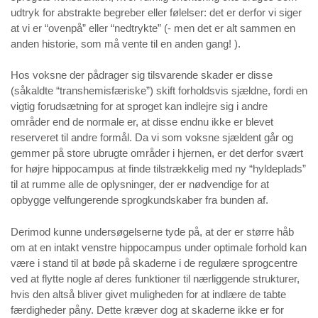
udtryk for abstrakte begreber eller følelser: det er derfor vi siger
at vi er “ovenpå” eller “nedtrykte” (- men det er alt sammen en
anden historie, som må vente til en anden gang! ).
Hos voksne der pådrager sig tilsvarende skader er disse
(såkaldte “transhemisfæriske”) skift forholdsvis sjældne, fordi en
vigtig forudsætning for at sproget kan indlejre sig i andre
områder end de normale er, at disse endnu ikke er blevet
reserveret til andre formål. Da vi som voksne sjældent går og
gemmer på store ubrugte områder i hjernen, er det derfor svært
for højre hippocampus at finde tilstrækkelig med ny “hyldeplads”
til at rumme alle de oplysninger, der er nødvendige for at
opbygge velfungerende sprogkundskaber fra bunden af.
Derimod kunne undersøgelserne tyde på, at der er større håb
om at en intakt venstre hippocampus under optimale forhold kan
være i stand til at bøde på skaderne i de regulære sprogcentre
ved at flytte nogle af deres funktioner til nærliggende strukturer,
hvis den altså bliver givet muligheden for at indlære de tabte
færdigheder påny. Dette kræver dog at skaderne ikke er for