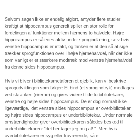
Selvom sagen ikke er endelig afgjort, antyder flere studier
kraftigt at hippocampus generelt spiller en stor rolle for
fordelingen af funktioner mellem hjernens to halvdele. Højre
hippocampus er således aktiv under sprogindlæring, selv hvis
venstre hippocampus er intakt, og tanken er at den så at sige
trækker sprogfunktionen over i højre hjernehalvdel, når der ikke
som vanligt er et stærkere modtræk mod venstre hjernehalvdel
fra denne sides hippocampus.
Hvis vi bliver i biblioteksmetaforen et øjeblik, kan vi beskrive
sprogudviklingen som følger: Et bind (et sprogindtryk) modtages
ved skranken (ørerne) og gives videre til de to bibliotekarer,
venstre og højre sides hippocampus. De er dog normalt ikke
ligeværdige, idet venstre sides hippocampus er overbibliotekar
og højre sides hippocampus er underbibliotekar. Under normale
omstændigheder giver overbibliotekaren således besked til
underbibliotekaren: “det her tager jeg mig af! “. Men hvis
overbibliotekaren er syg eller fraværende, så er