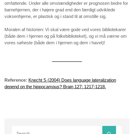
omfattende. Under alle omstændigheder er prognosen bedre for
barnehjernen, der i højere grad end den færdigt udviklede
voksenhjerne, er plastisk og i stand til at omstille sig.
Moralen af historien: Vi skal være gode ved vores bibliotekarer
(både dem i hjernen og på folkebiblioteket), og vi må værne om
vores søheste (både dem i hjernen og dem i havet)!
Reference:
Knecht S (2004) Does language lateralization
depend on the hippocampus? Brain 127: 1217-1218.
Search