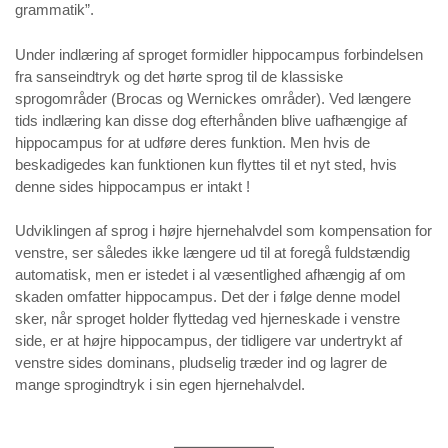
grammatik”.
Under indlæring af sproget formidler hippocampus forbindelsen
fra sanseindtryk og det hørte sprog til de klassiske
sprogområder (Brocas og Wernickes områder). Ved længere
tids indlæring kan disse dog efterhånden blive uafhængige af
hippocampus for at udføre deres funktion. Men hvis de
beskadigedes kan funktionen kun flyttes til et nyt sted, hvis
denne sides hippocampus er intakt !
Udviklingen af sprog i højre hjernehalvdel som kompensation for
venstre, ser således ikke længere ud til at foregå fuldstændig
automatisk, men er istedet i al væsentlighed afhængig af om
skaden omfatter hippocampus. Det der i følge denne model
sker, når sproget holder flyttedag ved hjerneskade i venstre
side, er at højre hippocampus, der tidligere var undertrykt af
venstre sides dominans, pludselig træder ind og lagrer de
mange sprogindtryk i sin egen hjernehalvdel.