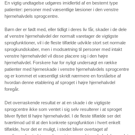
En vigtig undtagelse udgøres imidlertid af en bestemt type
patienter: personer med væsentlige læsioner i den venstre
hjernehalvdels sprogcentre.
Børn der er født med, eller tidligt i deres liv får, skader i de dele
af venstre hjernehalvdel der normalt varetager de vigtigste
sprogfunktioner, vil i de fleste tilfælde udvikle stort set normale
sprogkundskaber, men i modsætning til personer med intakt
venstre hjernehalvdel vil disse placere sig i den højre
hjernehalvdel. Forskere har for nyligt undersøgt en række
patienter med hjerneskade i venstre hjernehalvdels sprogcentre
og er kommet et væsentligt skridt nærmere en forståelse af
hvordan denne etablering af sproget i højre hjernehalvdel
foregår.
Det overraskende resultat er at en skade i de vigtigste
sprogcentre ikke som ventet i sig selv resulterer i at sproget
bliver flyttet til højre hjernehalvdel. I de fleste tilfælde ser det
tværtimod ud til at den konkrete sprogfunktion i hvert enkelt
tilfælde, hvor det er muligt, i stedet bliver overtaget af