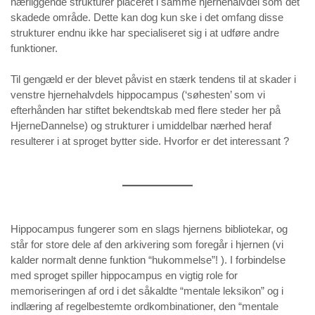
nærliggende strukturer placeret i samme hjernehalvdel som det
skadede område. Dette kan dog kun ske i det omfang disse
strukturer endnu ikke har specialiseret sig i at udføre andre
funktioner.
Til gengæld er der blevet påvist en stærk tendens til at skader i
venstre hjernehalvdels hippocampus (‘søhesten’ som vi
efterhånden har stiftet bekendtskab med flere steder her på
HjerneDannelse) og strukturer i umiddelbar nærhed heraf
resulterer i at sproget bytter side. Hvorfor er det interessant ?
Hippocampus fungerer som en slags hjernens bibliotekar, og
står for store dele af den arkivering som foregår i hjernen (vi
kalder normalt denne funktion “hukommelse”! ). I forbindelse
med sproget spiller hippocampus en vigtig role for
memoriseringen af ord i det såkaldte “mentale leksikon” og i
indlæring af regelbestemte ordkombinationer, den “mentale