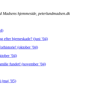
und Madsens hjemmeside, peterlundmadsen.dk
04)
g efter hjerneskade? (juni ’04)
rhistorie! (oktober ’04)
ktober ’04)
milie fundet! (november ’04)
 (maj ’05)