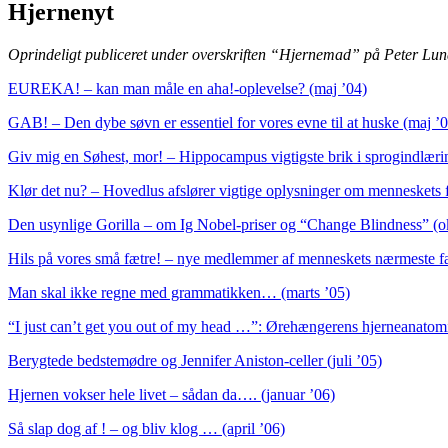
Hjernenyt
Oprindeligt publiceret under overskriften “Hjernemad” på Peter L
EUREKA! – kan man måle en aha!-oplevelse? (maj ’04)
GAB! – Den dybe søvn er essentiel for vores evne til at huske (maj ’
Giv mig en Søhest, mor! – Hippocampus vigtigste brik i sprogindlærin
Klør det nu? – Hovedlus afslører vigtige oplysninger om menneskets fo
Den usynlige Gorilla – om Ig Nobel-priser og “Change Blindness” (o
Hils på vores små fætre! – nye medlemmer af menneskets nærmeste fa
Man skal ikke regne med grammatikken… (marts ’05)
“I just can’t get you out of my head …”: Ørehængerens hjerneanatomi
Berygtede bedstemødre og Jennifer Aniston-celler (juli ’05)
Hjernen vokser hele livet – sådan da…. (januar ’06)
Så slap dog af ! – og bliv klog … (april ’06)