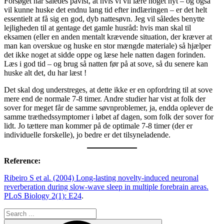
Forsøget har således påvist, at hvis vi vil lære noget nyt – og også
vil kunne huske det endnu lang tid efter indlæringen – er det helt
essentielt at få sig en god, dyb nattesøvn. Jeg vil således benytte
lejligheden til at gentage det gamle husråd: hvis man skal til
eksamen (eller en anden mentalt krævende situation, der kræver at
man kan overskue og huske en stor mængde materiale) så hjælper
det ikke noget at sidde oppe og læse hele natten dagen forinden.
Læs i god tid – og brug så natten før på at sove, så du senere kan
huske alt det, du har læst !
Det skal dog understreges, at dette ikke er en opfordring til at sove
mere end de normale 7-8 timer. Andre studier har vist at folk der
sover for meget får de samme søvnproblemer, ja, endda oplever de
samme træthedssymptomer i løbet af dagen, som folk der sover for
lidt. Jo tættere man kommer på de optimale 7-8 timer (der er
individuelle forskelle), jo bedre er det tilsyneladende.
Reference:
Ribeiro S et al. (2004) Long-lasting novelty-induced neuronal
reverberation during slow-wave sleep in multiple forebrain areas.
PLoS Biology 2(1): E24
.
Search
for: