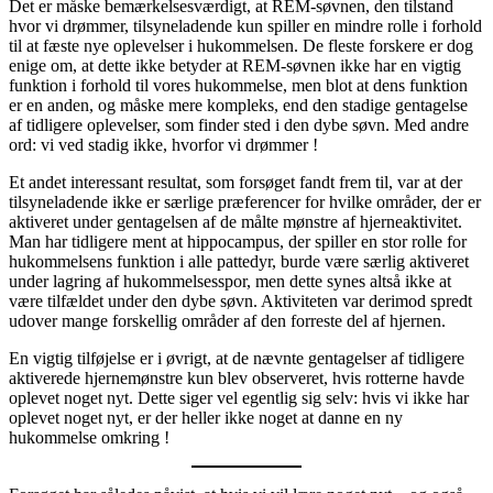
Det er måske bemærkelsesværdigt, at REM-søvnen, den tilstand
hvor vi drømmer, tilsyneladende kun spiller en mindre rolle i forhold
til at fæste nye oplevelser i hukommelsen. De fleste forskere er dog
enige om, at dette ikke betyder at REM-søvnen ikke har en vigtig
funktion i forhold til vores hukommelse, men blot at dens funktion
er en anden, og måske mere kompleks, end den stadige gentagelse
af tidligere oplevelser, som finder sted i den dybe søvn. Med andre
ord: vi ved stadig ikke, hvorfor vi drømmer !
Et andet interessant resultat, som forsøget fandt frem til, var at der
tilsyneladende ikke er særlige præferencer for hvilke områder, der er
aktiveret under gentagelsen af de målte mønstre af hjerneaktivitet.
Man har tidligere ment at hippocampus, der spiller en stor rolle for
hukommelsens funktion i alle pattedyr, burde være særlig aktiveret
under lagring af hukommelsesspor, men dette synes altså ikke at
være tilfældet under den dybe søvn. Aktiviteten var derimod spredt
udover mange forskellig områder af den forreste del af hjernen.
En vigtig tilføjelse er i øvrigt, at de nævnte gentagelser af tidligere
aktiverede hjernemønstre kun blev observeret, hvis rotterne havde
oplevet noget nyt. Dette siger vel egentlig sig selv: hvis vi ikke har
oplevet noget nyt, er der heller ikke noget at danne en ny
hukommelse omkring !