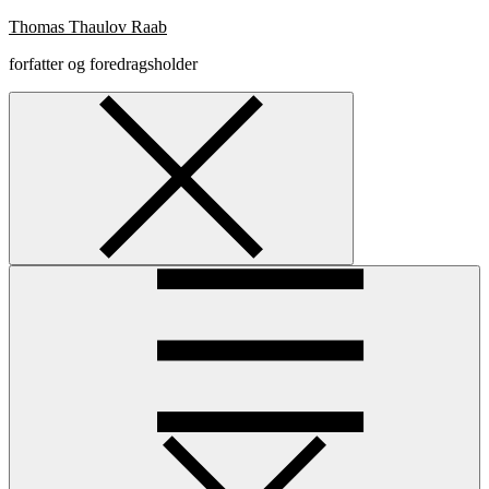
Skip
Thomas Thaulov Raab
to
forfatter og foredragsholder
content