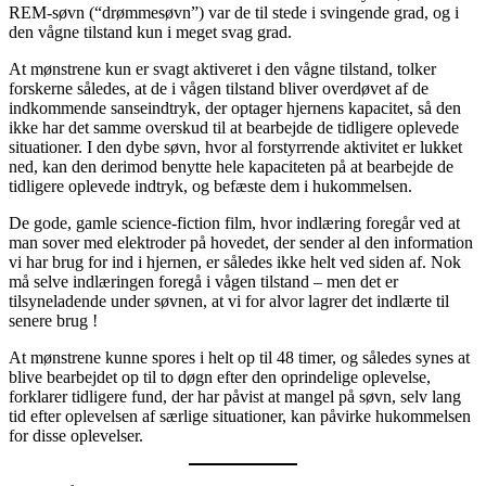
REM-søvn (“drømmesøvn”) var de til stede i svingende grad, og i
den vågne tilstand kun i meget svag grad.
At mønstrene kun er svagt aktiveret i den vågne tilstand, tolker
forskerne således, at de i vågen tilstand bliver overdøvet af de
indkommende sanseindtryk, der optager hjernens kapacitet, så den
ikke har det samme overskud til at bearbejde de tidligere oplevede
situationer. I den dybe søvn, hvor al forstyrrende aktivitet er lukket
ned, kan den derimod benytte hele kapaciteten på at bearbejde de
tidligere oplevede indtryk, og befæste dem i hukommelsen.
De gode, gamle science-fiction film, hvor indlæring foregår ved at
man sover med elektroder på hovedet, der sender al den information
vi har brug for ind i hjernen, er således ikke helt ved siden af. Nok
må selve indlæringen foregå i vågen tilstand – men det er
tilsyneladende under søvnen, at vi for alvor lagrer det indlærte til
senere brug !
At mønstrene kunne spores i helt op til 48 timer, og således synes at
blive bearbejdet op til to døgn efter den oprindelige oplevelse,
forklarer tidligere fund, der har påvist at mangel på søvn, selv lang
tid efter oplevelsen af særlige situationer, kan påvirke hukommelsen
for disse oplevelser.