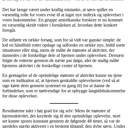
Det har længe været under kraftig mistanke, at søvn spiller en
væsentlig rolle for vores evne til at lagre nye indtryk og oplevelser i
vores hukommelse. En gruppe amerikanske forskere er nu kommet
en væsentlig skridt videre i forståelsen af, hvordan dette konkret
foregår.
De udførte en række forsøg, som for så vidt var ganske simple: de
lod en håndfuld rotter opdage og udforske en række nye, hidtil usete
situationer eller ting, mens de målte de mønstre af aktivitet, der
dannedes i de forskellige dele af hjernen under oplevelsen. Dernæst
fulgte de rotterne gennem de næste par døgn, idet de stadig målte
hjernens aktivitet i de forskellige centre af hjernen.
En gentagelse af de oprindelige mønstre af aktivitet kunne nu tjene
som en indikation af, at hjernen genkaldte oplevelserne (ved så at
sige kørte dem gennem systemet en gang til) for at danne de
forbindelser, som er nødvendige for at opbygge langtidshukommelse
for disse oplevelser.
Resultaterne taler i høj grad for sig selv: Mens de mønstre af
hjerneaktivitet, der knyttede sig til den oprindelige oplevelse, stort
set kunne spores konstant gennem de følgende 48 timer, så var de
særdeles stærkt aktiveret i en bestemt tilstand: den dybe søvn. Under